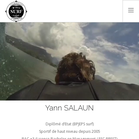
SURF & BODYBOARD
PADDLE
LES MONITEURS
LOCATIONS
SHOP
CONTACT
RÉSA EN LIGNE
FR
Yann SALAUN
Diplômé d’Etat (BPJEPS surf)
Sportif de haut niveau depuis 2005
BAC +3 (Licence Bachelor en Management / ESC BREST)