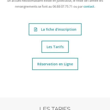
un accueil hebdomadaire existe en juillet/août, le reste de l’année les
renseignements se font au 06.89.07.75.71 ou par
contact
.
La fiche d'inscription
Les Tarifs
Réservation en Ligne
LES TARIFS