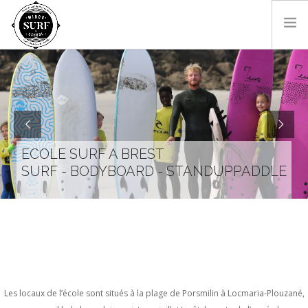
SURF & BODYBOARD
PADDLE
LES MONITEURS
LOCATIONS
ECOLE SURF A BREST
SHOP
SURF - BODYBOARD - STANDUPPADDLE
CONTACT
RÉSA EN LIGNE
FR
Les locaux de l’école sont situés à la plage de Porsmilin à Locmaria-Plouzané,