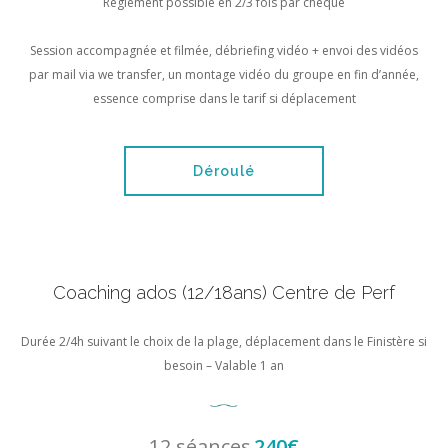
Règlement possible en 2/3 fois par chèque
Session accompagnée et filmée, débriefing vidéo + envoi des vidéos
par mail via we transfer, un montage vidéo du groupe en fin d’année,
essence comprise dans le tarif si déplacement
Déroulé
Coaching ados (12/18ans) Centre de Perf
Durée 2/4h suivant le choix de la plage, déplacement dans le Finistère si
besoin – Valable 1 an
12 séances
240€