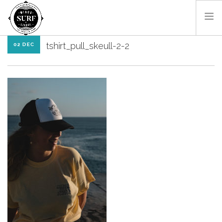
tshirt_pull_skeull-2-2
02 DEC
HOME
THE SCHOOL
THE COACH
CONTACT
EN