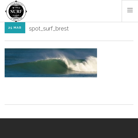
spot_surf_brest
25 MAR
HOME
THE SCHOOL
THE COACH
CONTACT
EN