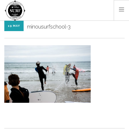
minousurfschool-3
19 MAY
HOME
THE SCHOOL
THE COACH
CONTACT
EN