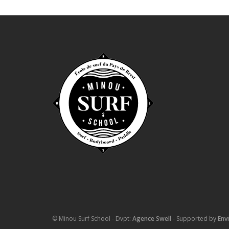
© Minou Surf School - Dvpt:
Agence Swell
- Supported by
Env