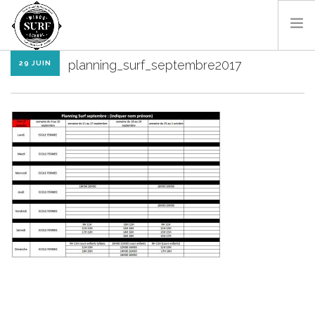
planning_surf_septembre2017
29 JUIN
SURF & BODYBOARD
PADDLE
LES MONITEURS
LOCATIONS
SHOP
CONTACT
RÉSA EN LIGNE
FR