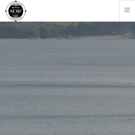
SURF & BODYBOARD
PADDLE
LES MONITEURS
LOCATIONS
SHOP
CONTACT
RÉSA EN LIGNE
FR