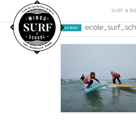
SURF & B
ecole_surf_sch
02 MAR