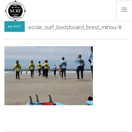
ecole_surf_bodyboard_brest_minou-8
05 OCT
SURF & BODYBOARD
PADDLE
LES MONITEURS
LOCATIONS
SHOP
CONTACT
RÉSA EN LIGNE
FR