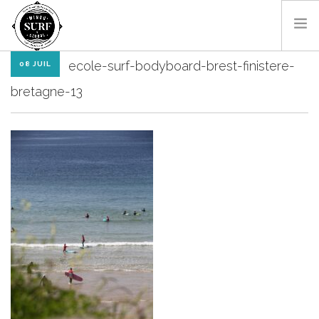
ecole-surf-bodyboard-brest-finistere-
08 JUIL
SURF & BODYBOARD
bretagne-13
PADDLE
LES MONITEURS
LOCATIONS
SHOP
CONTACT
RÉSA EN LIGNE
FR