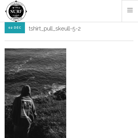
tshirt_pull_skeull-5-2
02 DÉC
SURF & BODYBOARD
PADDLE
LES MONITEURS
LOCATIONS
SHOP
CONTACT
RÉSA EN LIGNE
FR