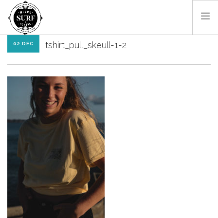
tshirt_pull_skeull-1-2
02 DÉC
SURF & BODYBOARD
PADDLE
LES MONITEURS
LOCATIONS
SHOP
CONTACT
RÉSA EN LIGNE
FR