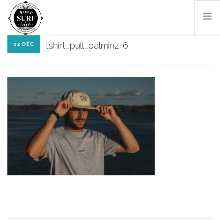
tshirt_pull_palminz-6
02 DÉC
SURF & BODYBOARD
PADDLE
LES MONITEURS
LOCATIONS
SHOP
CONTACT
RÉSA EN LIGNE
FR