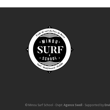
© Minou Surf School - Dvpt:
Agence Swell
- Supported by
Env