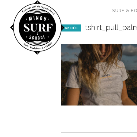
SURF & B
tshirt_pull_pal
02 DÉC