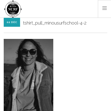
tshirt_pull_minousurfschool-4-2
02 DÉC
SURF & BODYBOARD
PADDLE
LES MONITEURS
LOCATIONS
SHOP
CONTACT
RÉSA EN LIGNE
FR