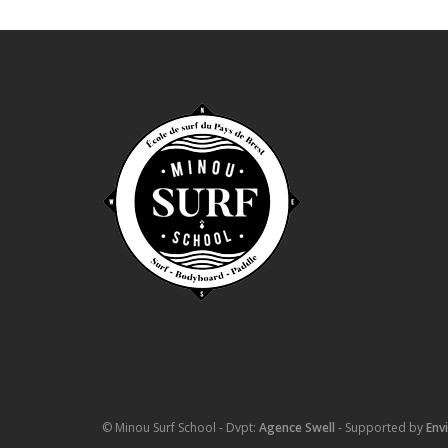
© Minou Surf School - Dvpt:
Agence Swell
- Supported by
Env