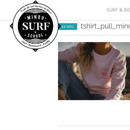
SURF & B
tshirt_pull_mi
02 DÉC