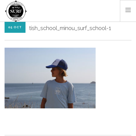
tish_school_minou_surf_school-1
05 OCT
SURF & BODYBOARD
PADDLE
LES MONITEURS
LOCATIONS
SHOP
CONTACT
RÉSA EN LIGNE
FR