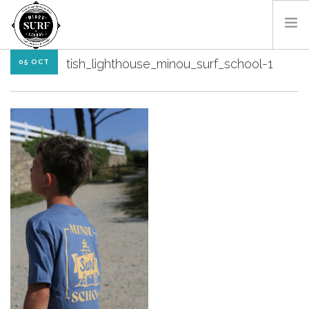
tish_lighthouse_minou_surf_school-1
05 OCT
SURF & BODYBOARD
PADDLE
LES MONITEURS
LOCATIONS
SHOP
CONTACT
RÉSA EN LIGNE
FR