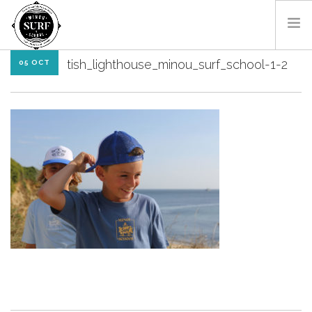
tish_lighthouse_minou_surf_school-1-2
05 OCT
SURF & BODYBOARD
PADDLE
LES MONITEURS
LOCATIONS
SHOP
CONTACT
RÉSA EN LIGNE
FR