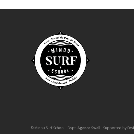
© Minou Surf School - Dvpt:
Agence Swell
- Supported by
Env