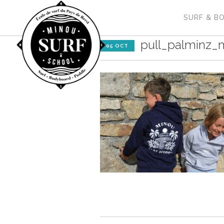
SURF & B
pull_palminz_
05 OCT