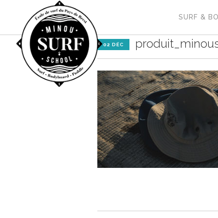
SURF & B
produit_minous
02 DÉC