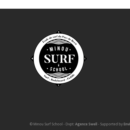
© Minou Surf School - Dvpt:
Agence Swell
- Supported by
Env