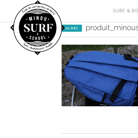
SURF & B
produit_minous
02 DÉC