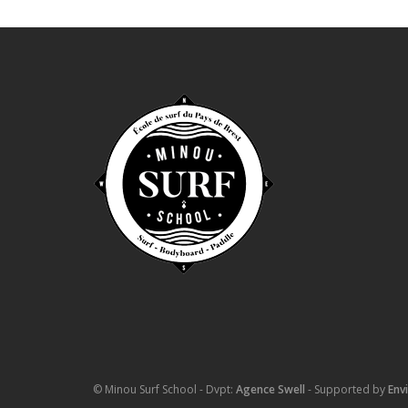
© Minou Surf School - Dvpt:
Agence Swell
- Supported by
Env