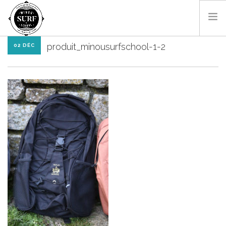
produit_minousurfschool-1-2
02 DÉC
SURF & BODYBOARD
PADDLE
LES MONITEURS
LOCATIONS
SHOP
CONTACT
RÉSA EN LIGNE
FR