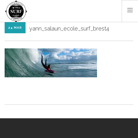
yann_salaun_ecole_surf_brest4
24 MAR
SURF & BODYBOARD
PADDLE
LES MONITEURS
LOCATIONS
SHOP
CONTACT
RÉSA EN LIGNE
FR