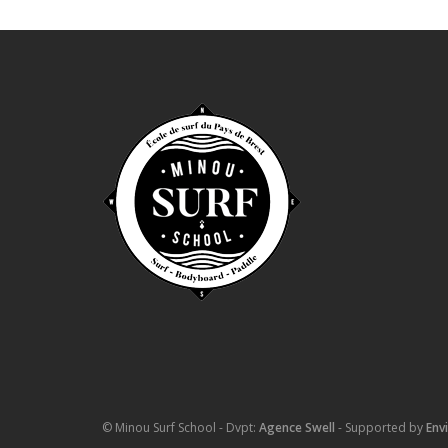
© Minou Surf School - Dvpt:
Agence Swell
- Supported by
Env