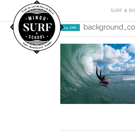
SURF & B
background_c
14 JAN