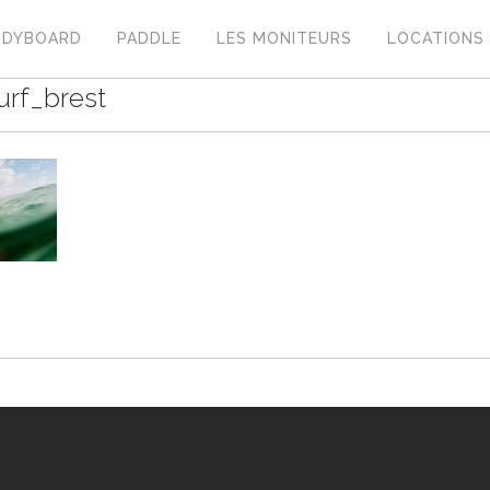
ODYBOARD
PADDLE
LES MONITEURS
LOCATIONS
rf_brest