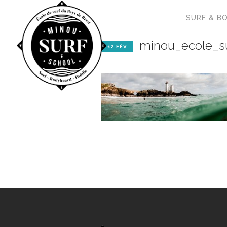
SURF & B
minou_ecole_su
12 FÉV