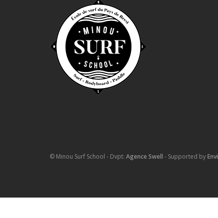
© Minou Surf School - Dvpt:
Agence Swell
- Supported by
Env