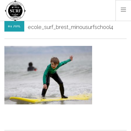
ecole_surf_brest_minousurfschool4
01 JUIL
SURF & BODYBOARD
PADDLE
LES MONITEURS
LOCATIONS
SHOP
CONTACT
RÉSA EN LIGNE
FR