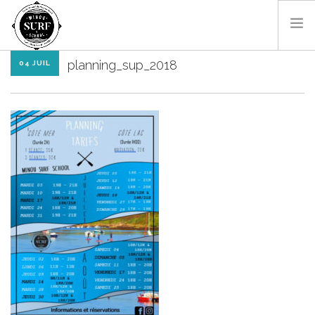
planning_sup_2018
04 JUIL
SURF & BODYBOARD
PADDLE
LES MONITEURS
LOCATIONS
SHOP
CONTACT
RÉSA EN LIGNE
FR