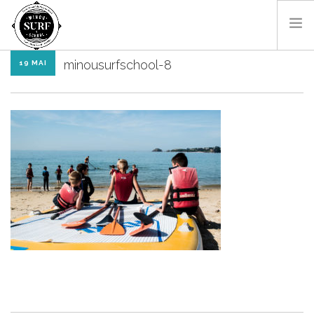
minousurfschool-8
19 MAI
SURF & BODYBOARD
PADDLE
LES MONITEURS
LOCATIONS
SHOP
CONTACT
RÉSA EN LIGNE
FR