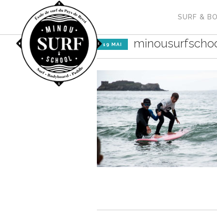
SURF & B
minousurfscho
19 MAI