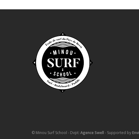
© Minou Surf School - Dvpt:
Agence Swell
- Supported by
Env