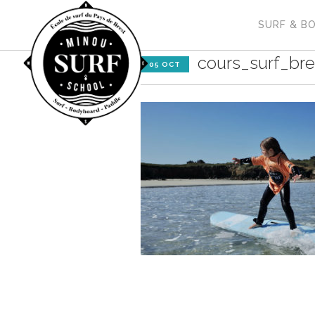
SURF & B
cours_surf_br
05 OCT