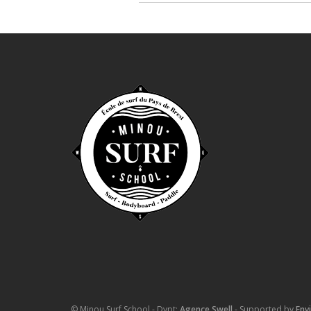
© Minou Surf School - Dvpt:
Agence Swell
- Supported by
Env