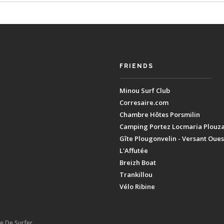
FRIENDS
Minou Surf Club
Corresaire.com
Chambre Hôtes Porsmilin
Camping Portez Locmaria Plouz
Gîte Plougonvelin - Versant Oues
L'Affutée
Breizh Boat
Trankillou
Vélo Ribine
ie De Surfer